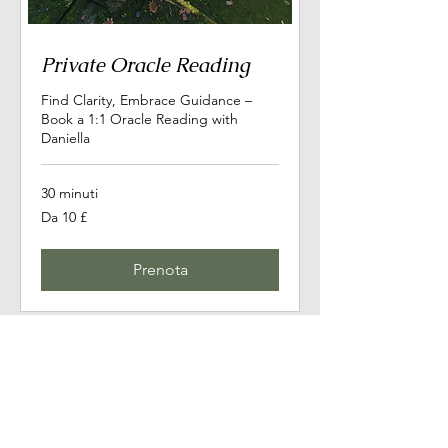
Private Oracle Reading
Find Clarity, Embrace Guidance –
Book a 1:1 Oracle Reading with
Daniella
30 minuti
Da
Da 10 £
10
sterline
britanniche
Prenota
agosto 2026
Oggi