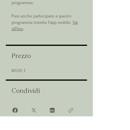
programma.
Puoi anche partecipare a questo
programma tramite l'app mobile.
Vai
all'App
Prezzo
80,00 £
Condividi