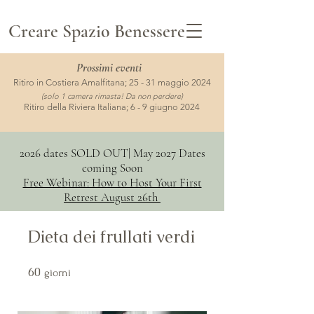
Creare Spazio Benessere
Prossimi
eventi
Ritiro in Costiera Amalfitana; 25 - 31 maggio 2024
(solo 1 camera rimasta! Da non perdere)
Ritiro della Riviera Italiana; 6 - 9 giugno 2024
2026 dates SOLD OUT| May 2027 Dates
coming Soon
Free Webinar: How to Host Your First
Retrest August 26th
Dieta dei frullati verdi
60
60 giorni
giorni